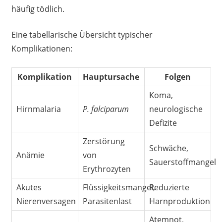
häufig tödlich.
Eine tabellarische Übersicht typischer
Komplikationen:
Komplikation
Hauptursache
Folgen
Koma,
Hirnmalaria
P. falciparum
neurologische
Defizite
Zerstörung
Schwäche,
Anämie
von
Sauerstoffmangel
Erythrozyten
Akutes
Flüssigkeitsmangel,
Reduzierte
Nierenversagen
Parasitenlast
Harnproduktion
Atemnot,