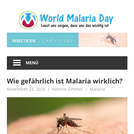
Zum
Wo
Inhalt
springen
Ma
Lasst
Da
uns
zeigen,
dass
uns
MENÜ
das
wichtig
Wie gefährlich ist Malaria wirklich?
ist.
November 23, 2025
Yvonne Zimmer
Malaria