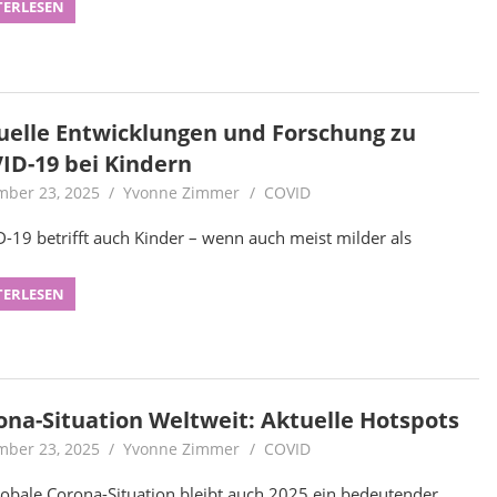
TERLESEN
uelle Entwicklungen und Forschung zu
ID-19 bei Kindern
ber 23, 2025
Yvonne Zimmer
COVID
-19 betrifft auch Kinder – wenn auch meist milder als
TERLESEN
ona-Situation Weltweit: Aktuelle Hotspots
ber 23, 2025
Yvonne Zimmer
COVID
lobale Corona-Situation bleibt auch 2025 ein bedeutender