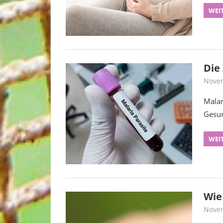
WEI
Die
Novem
Malar
Gesun
WEI
Wie 
Novem