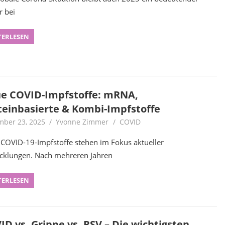
r bei
TERLESEN
e COVID-Impfstoffe: mRNA,
teinbasierte & Kombi-Impfstoffe
ber 23, 2025
Yvonne Zimmer
COVID
COVID-19-Impfstoffe stehen im Fokus aktueller
cklungen. Nach mehreren Jahren
TERLESEN
ID vs. Grippe vs. RSV – Die wichtigsten