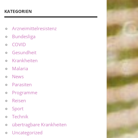
KATEGORIEN
Arzneimittelresistenz
Bundesliga
COVID
Gesundheit
Krankheiten
Malaria
News
Parasiten
Programme
Reisen
Sport
Technik
übertragbare Krankheiten
Uncategorized