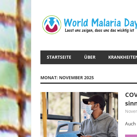
Zum
Inhalt
springen
Lasst
uns
zeigen,
STARTSEITE
ÜBER
KRANKHEITE
dass
uns
das
MONAT:
NOVEMBER 2025
wichtig
ist.
COV
sinn
Novem
Auch 