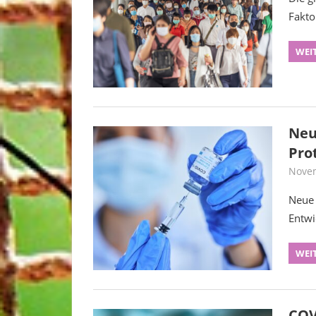
Fakto
WEI
Neu
Pro
Novem
Neue 
Entwi
WEI
COV