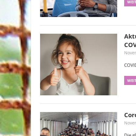
WEI
Akt
COV
Novem
COVID
WEI
Cor
Novem
Die g