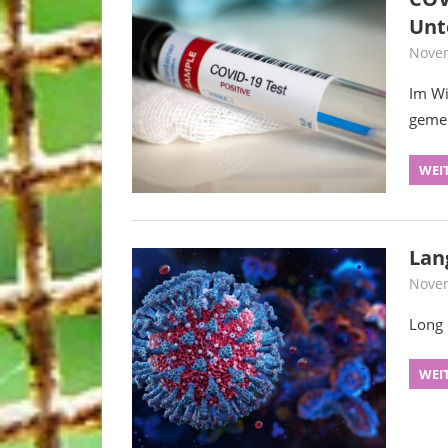
Unt
Novem
Im Wi
geme
WEI
Lan
Novem
Long 
WEI