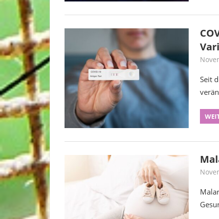
COV
Var
Novem
Seit 
verän
WEI
Mal
Novem
Malar
Gesun