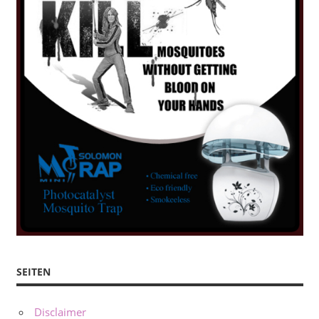
SEITEN
Disclaimer