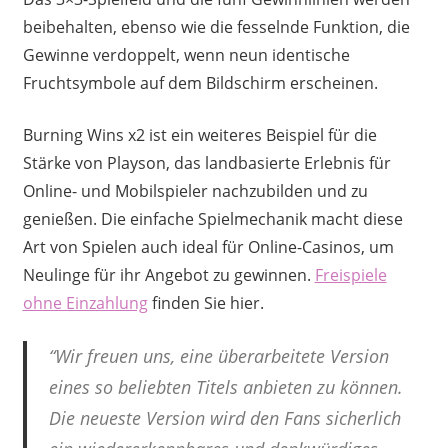
beibehalten, ebenso wie die fesselnde Funktion, die
Gewinne verdoppelt, wenn neun identische
Fruchtsymbole auf dem Bildschirm erscheinen.
Burning Wins x2 ist ein weiteres Beispiel für die
Stärke von Playson, das landbasierte Erlebnis für
Online- und Mobilspieler nachzubilden und zu
genießen. Die einfache Spielmechanik macht diese
Art von Spielen auch ideal für Online-Casinos, um
Neulinge für ihr Angebot zu gewinnen.
Freispiele
ohne Einzahlung
finden Sie hier.
“Wir freuen uns, eine überarbeitete Version
eines so beliebten Titels anbieten zu können.
Die neueste Version wird den Fans sicherlich