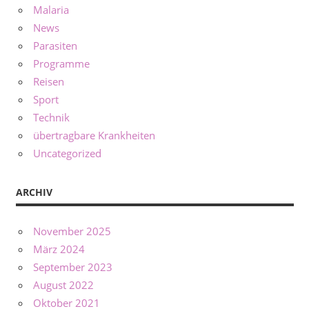
Malaria
News
Parasiten
Programme
Reisen
Sport
Technik
übertragbare Krankheiten
Uncategorized
ARCHIV
November 2025
März 2024
September 2023
August 2022
Oktober 2021