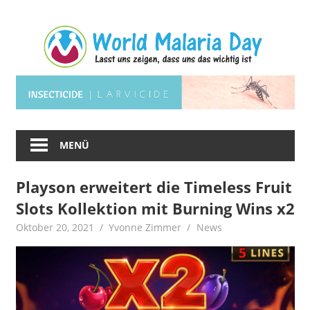
Zum
Wo
Inhalt
springen
Ma
Lasst
Da
uns
zeigen,
dass
uns
MENÜ
das
wichtig
Playson erweitert die Timeless Fruit
ist.
Slots Kollektion mit Burning Wins x2
Oktober 20, 2021
Yvonne Zimmer
News