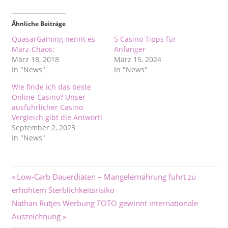
Ähnliche Beiträge
QuasarGaming nennt es
5 Casino Tipps für
März-Chaos:
Anfänger
März 18, 2018
März 15, 2024
In "News"
In "News"
Wie finde ich das beste
Online-Casino? Unser
ausführlicher Casino
Vergleich gibt die Antwort!
September 2, 2023
In "News"
Beitragsnavigation
Vorheriger
Low-Carb Dauerdiäten – Mangelernährung führt zu
Beitrag:
erhöhtem Sterblichkeitsrisiko
Nächster
Nathan Rutjes Werbung TOTO gewinnt internationale
Beitrag:
Auszeichnung