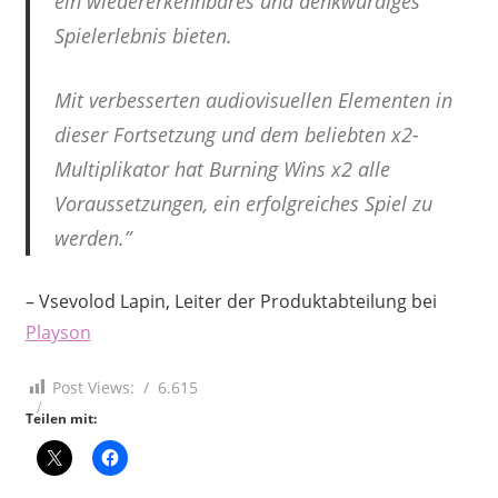
ein wiedererkennbares und denkwürdiges
Spielerlebnis bieten.
Mit verbesserten audiovisuellen Elementen in
dieser Fortsetzung und dem beliebten x2-
Multiplikator hat Burning Wins x2 alle
Voraussetzungen, ein erfolgreiches Spiel zu
werden.”
– Vsevolod Lapin, Leiter der Produktabteilung bei
Playson
Post Views:
6.615
Teilen mit: