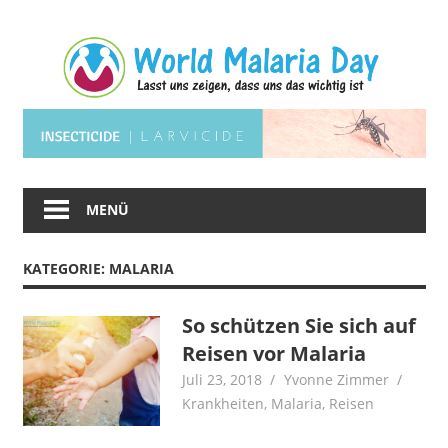
Zum
Wo
Inhalt
springen
Ma
Lasst
Da
uns
zeigen,
dass
uns
MENÜ
das
wichtig
KATEGORIE:
MALARIA
ist.
So schützen Sie sich auf
Reisen vor Malaria
Juli 23, 2018
Yvonne Zimmer
Krankheiten
,
Malaria
,
Reisen