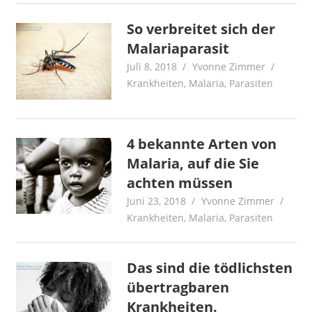
So verbreitet sich der
Malariaparasit
Juli 8, 2018
Yvonne Zimmer
Krankheiten
,
Malaria
,
Parasiten
4 bekannte Arten von
Malaria, auf die Sie
achten müssen
Juni 23, 2018
Yvonne Zimmer
Krankheiten
,
Malaria
,
Parasiten
Das sind die tödlichsten
übertragbaren
Krankheiten.