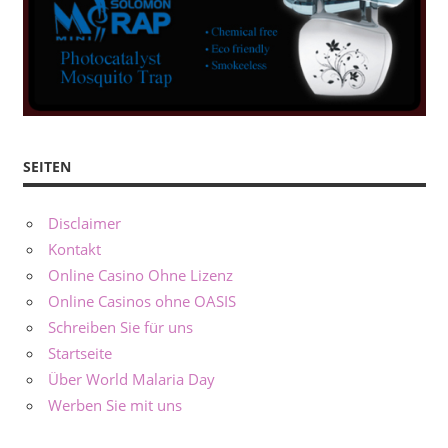
SEITEN
Disclaimer
Kontakt
Online Casino Ohne Lizenz
Online Casinos ohne OASIS
Schreiben Sie für uns
Startseite
Über World Malaria Day
Werben Sie mit uns