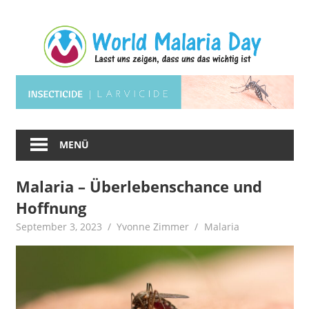
Zum
Wo
Inhalt
springen
Ma
Lasst
Da
uns
zeigen,
dass
uns
MENÜ
das
wichtig
Malaria – Überlebenschance und
ist.
Hoffnung
September 3, 2023
Yvonne Zimmer
Malaria