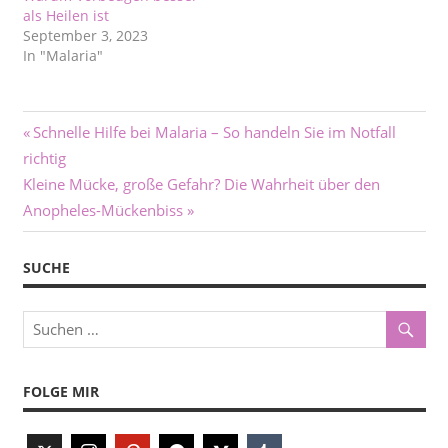
als Heilen ist
September 3, 2023
In "Malaria"
Beitragsnavigation
Vorheriger
Schnelle Hilfe bei Malaria – So handeln Sie im Notfall
Beitrag:
richtig
Nächster
Kleine Mücke, große Gefahr? Die Wahrheit über den
Beitrag:
Anopheles-Mückenbiss
SUCHE
FOLGE MIR